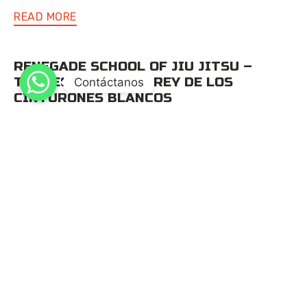
READ MORE
RENEGADE SCHOOL OF JIU JITSU –
TORNEO INTERNO – REY DE LOS
Contáctanos
CINTURONES BLANCOS
El pasado viernes 19 de enero marcó un hito en la
historia de la academia Renegade School of Jiu
Jitsu…
READ MORE
¡NOTICIAS EMOCIONANTES, FAMILIA
RENEGADES!